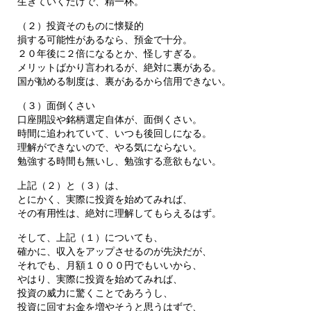
生きていくだけで、精一杯。
（２）投資そのものに懐疑的
損する可能性があるなら、預金で十分。
２０年後に２倍になるとか、怪しすぎる。
メリットばかり言われるが、絶対に裏がある。
国が勧める制度は、裏があるから信用できない。
（３）面倒くさい
口座開設や銘柄選定自体が、面倒くさい。
時間に追われていて、いつも後回しになる。
理解ができないので、やる気にならない。
勉強する時間も無いし、勉強する意欲もない。
上記（２）と（３）は、
とにかく、実際に投資を始めてみれば、
その有用性は、絶対に理解してもらえるはず。
そして、上記（１）についても、
確かに、収入をアップさせるのが先決だが、
それでも、月額１０００円でもいいから、
やはり、実際に投資を始めてみれば、
投資の威力に驚くことであろうし、
投資に回すお金を増やそうと思うはずで、