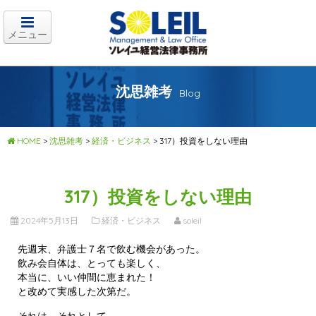
メニュー
沈思雑考
Blog
HOME
>
沈思雑考
>
経済・ビジネス
>
317）投資をしない理由
317）投資をしない理由
2024年5月13日
経済・ビジネス
soleil
先週末、弁護士７名で飲む機会があった。
飲み会自体は、とっても楽しく、
本当に、いい仲間に恵まれた！
と改めて実感した次第だ。
それは、それとして。