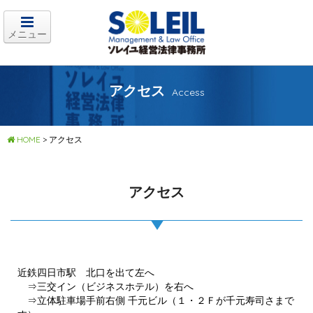
メニュー
アクセス
Access
HOME
>
アクセス
アクセス
近鉄四日市駅 北口を出て左へ
⇒三交イン（ビジネスホテル）を右へ
⇒立体駐車場手前右側 千元ビル（１・２Ｆが千元寿司さまで