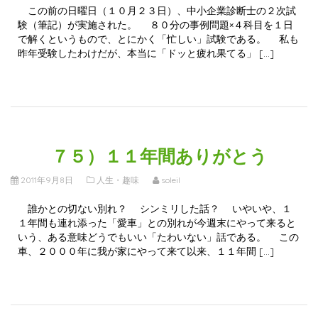
この前の日曜日（１０月２３日）、中小企業診断士の２次試
験（筆記）が実施された。 ８０分の事例問題×４科目を１日
で解くというもので、とにかく「忙しい」試験である。 私も
昨年受験したわけだが、本当に「ドッと疲れ果てる」 […]
７５）１１年間ありがとう
2011年9月8日
人生・趣味
soleil
誰かとの切ない別れ？ シンミリした話？ いやいや、１
１年間も連れ添った「愛車」との別れが今週末にやって来ると
いう、ある意味どうでもいい「たわいない」話である。 この
車、２０００年に我が家にやって来て以来、１１年間 […]