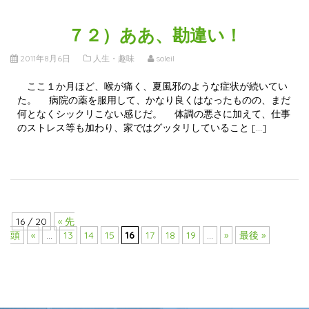
７２）ああ、勘違い！
2011年8月6日
人生・趣味
soleil
ここ１か月ほど、喉が痛く、夏風邪のような症状が続いてい
た。 病院の薬を服用して、かなり良くはなったものの、まだ
何となくシックリこない感じだ。 体調の悪さに加えて、仕事
のストレス等も加わり、家ではグッタリしていること […]
16 / 20
« 先
頭
«
...
13
14
15
16
17
18
19
...
»
最後 »