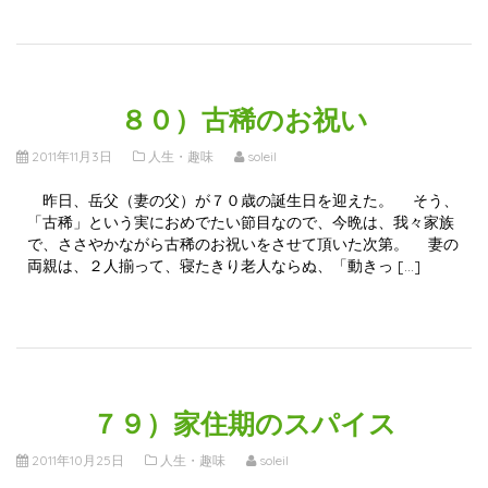
８０）古稀のお祝い
2011年11月3日
人生・趣味
soleil
昨日、岳父（妻の父）が７０歳の誕生日を迎えた。 そう、
「古稀」という実におめでたい節目なので、今晩は、我々家族
で、ささやかながら古稀のお祝いをさせて頂いた次第。 妻の
両親は、２人揃って、寝たきり老人ならぬ、「動きっ […]
７９）家住期のスパイス
2011年10月25日
人生・趣味
soleil