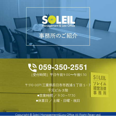
059-350-2551
［受付時間］平日午前9:00〜午後5:30
〒510-0071 三重県四日市市西浦１丁目１−７
千元ビル３階
■営業時間 ／ 9:00～17:30
■休業日 ／ 土曜・日曜・祝日
Copyright © Soleil Management&Law Office All Right Reserved.