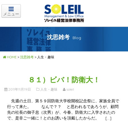
メニュー
沈思雑考
Blog
HOME
>
沈思雑考
>
人生・趣味
８１）ビバ！防衛大！
2011年11月19日
人生・趣味
soleil
先週の土日、第５９回防衛大学校開校記念祭に、家族全員で
行って来た。 なんで？？ と思われるであろうが、顧問
先の社長の御子息（次男）が、今春、防衛大に入学されたの
で、是非ご一緒に！とのお誘いを頂戴したからだ。 […]